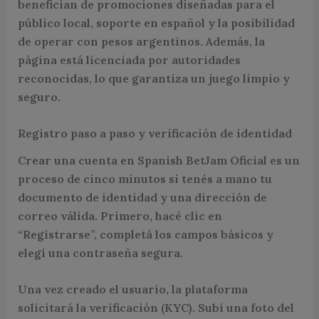
benefician de promociones diseñadas para el
público local, soporte en español y la posibilidad
de operar con pesos argentinos. Además, la
página está licenciada por autoridades
reconocidas, lo que garantiza un juego limpio y
seguro.
Registro paso a paso y verificación de identidad
Crear una cuenta en Spanish BetJam Oficial es un
proceso de cinco minutos si tenés a mano tu
documento de identidad y una dirección de
correo válida. Primero, hacé clic en
“Registrarse”, completá los campos básicos y
elegí una contraseña segura.
Una vez creado el usuario, la plataforma
solicitará la verificación (KYC). Subí una foto del