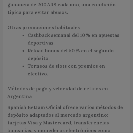
ganancia de 200 ARS cada uno, una condición
típica para evitar abusos.
Otras promociones habituales
Cashback semanal del 10 % en apuestas
deportivas.
Reload bonus del 50 % en el segundo
depósito.
Torneos de slots con premios en
efectivo.
Métodos de pago y velocidad de retiros en
Argentina
Spanish BetJam Oficial ofrece varios métodos de
depósito adaptados al mercado argentino:
tarjetas Visa y Mastercard, transferencias
bancarias, y monederos electrónicos como