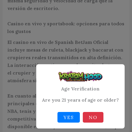
misma seguridad y velocidad de carga que la
versión de escritorio.
Casino en vivo y sportsbook: opciones para todos
los gustos
El casino en vivo de Spanish BetJam Oficial
incluye mesas de ruleta, blackjack y baccarat con
crupieres reales transmitidos en alta definición.
La interacción en tiempo real permite chat con
el crupier y con otros jugadores, creando una
atmósfera similar a la de un casino físico.
Age Verification
En cuanto al sportsbook, la plataforma cubre los
Are you 21 years of age or older?
principales eventos deportivos: fútbol argentino,
NBA, tenis y carreras de caballos. Las cuotas son
YES
NO
competitivas y la opción de cash‑out está
disponible en la mayoría de los mercados, lo que