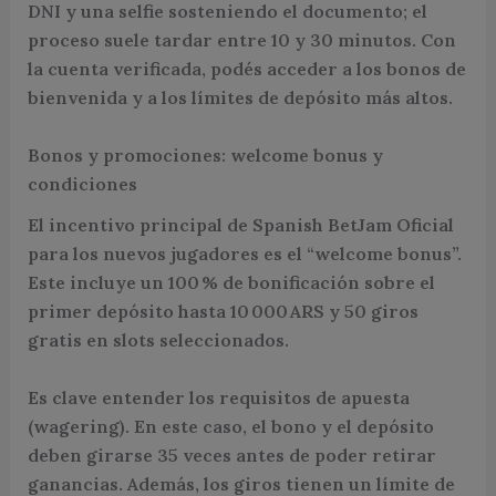
DNI y una selfie sosteniendo el documento; el
proceso suele tardar entre 10 y 30 minutos. Con
la cuenta verificada, podés acceder a los bonos de
bienvenida y a los límites de depósito más altos.
Bonos y promociones: welcome bonus y
condiciones
El incentivo principal de Spanish BetJam Oficial
para los nuevos jugadores es el “welcome bonus”.
Este incluye un 100 % de bonificación sobre el
primer depósito hasta 10 000 ARS y 50 giros
gratis en slots seleccionados.
Es clave entender los requisitos de apuesta
(wagering). En este caso, el bono y el depósito
deben girarse 35 veces antes de poder retirar
ganancias. Además, los giros tienen un límite de