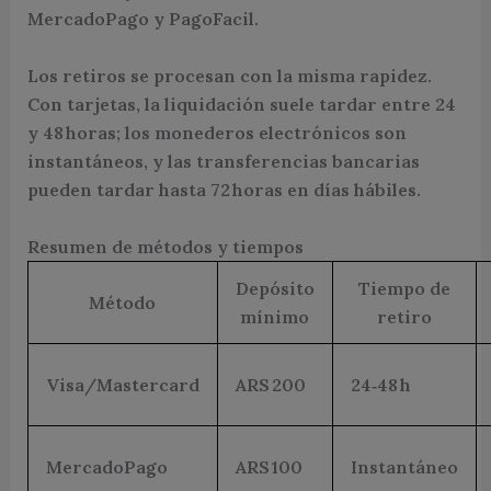
MercadoPago y PagoFacil.
Los retiros se procesan con la misma rapidez.
Con tarjetas, la liquidación suele tardar entre 24
y 48 horas; los monederos electrónicos son
instantáneos, y las transferencias bancarias
pueden tardar hasta 72 horas en días hábiles.
Resumen de métodos y tiempos
Depósito
Tiempo de
Método
mínimo
retiro
Visa/Mastercard
ARS 200
24‑48 h
MercadoPago
ARS 100
Instantáneo