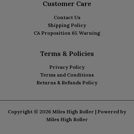
Customer Care
Contact Us
Shipping Policy
CA Proposition 65 Warning
Terms & Policies
Privacy Policy
Terms and Conditions
Returns & Refunds Policy
Copyright © 2026 Miles High Roller | Powered by
Miles High Roller