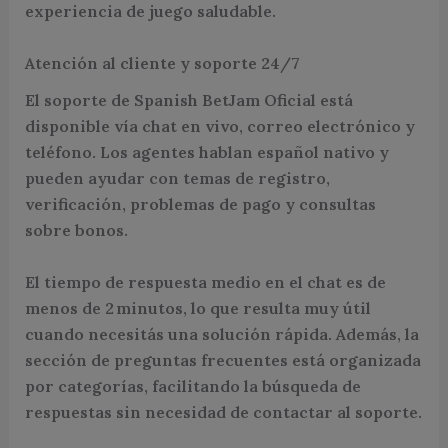
experiencia de juego saludable.
Atención al cliente y soporte 24/7
El soporte de Spanish BetJam Oficial está
disponible vía chat en vivo, correo electrónico y
teléfono. Los agentes hablan español nativo y
pueden ayudar con temas de registro,
verificación, problemas de pago y consultas
sobre bonos.
El tiempo de respuesta medio en el chat es de
menos de 2 minutos, lo que resulta muy útil
cuando necesitás una solución rápida. Además, la
sección de preguntas frecuentes está organizada
por categorías, facilitando la búsqueda de
respuestas sin necesidad de contactar al soporte.